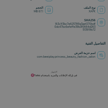
نوع الملف
الحجم
67.1 MB
XAPK
SHA256
163c1f3bc7e625789a3aef270bdf
0dc47bc6efeffe39b3f0664d263
513919b72
التفاصيل الفنية
اسم حزمة العرض
com.beeiplay.princess_beauty_fashion_salon
الإشهار
قم بإزالة الإعلانات والمزيد باستخدام Turbo