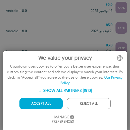
90.0
XAPK
16 نوفمبر 2025
Android + 8.0
85.0
XAPK
21 نوفمبر 2025
Android + 8.0
83.0
XAPK
27 أكتوبر 2025
Android + 8.0
We value your privacy
82.0
Uptodown uses cookies to offer you a better user experience, thus
XAPK
20 أكتوبر 2025
Android + 8.0
customizing the content and ads we display to match your interests. By
ENGLISH
clicking “Accept all” you agree to the use of these cookies.
Our Privacy
Policy
FRENCH
SHOW ALL PARTNERS
(1910) →
GERMAN
PORTUGUESE
ACCEPT ALL
REJECT ALL
ITALIAN
تقييم هذا التطبيق
MANAGE
PREFERENCES
SPANISH