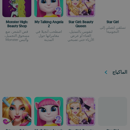
Monster High:
My Talking Angela
Star Girl: Beauty
Star Girl
Beauty Shop
2
Queen
تسلقي لتصلي إلى
النجومية!
لتقومي بالتمثيل،
اصطحب أنجيلا في
قص الشعر، ضع
الغناء أو عرض
مغامراتها حول
مسحوق التجميل،
الأزياء حتى تصبحي
المدينة
وألبس Monster
نجمة
High المفضل لك
الماكياج