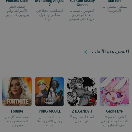
Princess Salon
My Talking Angela
Star Girl: Beauty
Star Girl
2
Queen
تسلقي لتصلي إلى
صفف شعر
النجومية!
لتقومي بالتمثيل،
اصطحب أنجيلا في
الأميرات، وقم
الغناء أو عرض
مغامراتها حول
بتزينهن كما يليق
الأزياء حتى تصبحي
المدينة
بهن
نجمة
اكتشف هذه الألعاب
Fortnite
PUBG MOBILE
Z LEGENDS 3
Gacha Life
أنشئ شخصياتك
لقد عاد محاربو Z
ملك ألعاب باتل
صمد أمام كل من
الخاصة وانطلق في
إلى العمل
رويال للأندرويد بلا
العاصفة وجميع
آلاف المغامرات
منازع
خصومك