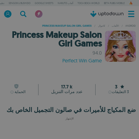
BETA PUBG MOBILE
TOCA BOCA WORLD
ألعاب NARUTO
GOOGLE SHEETS
SENGOKU BUSHIDO
تطبي
ANDROID
/
الألعاب
/
كاجوال
/
PRINCESS MAKEUP SALON GIRL GAMES
Princess Makeup Salon
Girl Games
94.0
Perfect Win Game
17.7 k
3
عدد مرات التنزيل
3
التعليقات
الحماية
ضع المكياج للأميرات في صالون التجميل الخاص بك
الإشهار