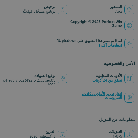
التسعير
ترخيص
مجانًا
برنامج مسجَّل المِلكِيَّة
Copyright © 2026 Perfect Win
Game
لماذا تم نشر هذا التطبيق على Uptodown؟
(معلومات أكثر)
الأمن والخصوصية
الأذونات المطلوبة
توقيع الشهادة
تحقق من 24 أُذونات
d4fe731715523492fbf2cc0bed05
7ec3
انظر تقرير الأمان ومكافحة
الفيروسات
معلومات عن التنزيل
التنزيلات
التاريخ
17675
3 أغسطس 2026